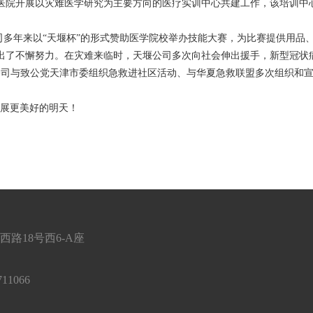
医院开展以灾难医学研究为主要方向的医疗实训中心共建工作，该培训中
多年来以“天堰杯”的形式赞助医学院校举办技能大赛，为比赛提供用品
出了不懈努力。在灾难来临时，天堰公司多次向社会伸出援手，新型冠状
公司与致公党天津市委组织急救进社区活动、与华夏急救联盟多次组织和
发展更美好的明天！
路18号西6-A座
11066