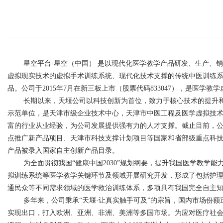
星空平台-星空（中国） 是以现代化医学教学产品研发、生产、
虚拟现实技术的虚拟手术训练系统、现代化技术支撑的传统中医训练
品。公司于
2015
年
7
月在新三板上市（股票代码
833047
），是医学教学
长期以来，天堰公司以科技创新为首位，致力于核心技术的提升
示范单位，是天津市级企业技术中心，天津市中医工程及医学虚拟技
富的行业从业经验，为公司发展提供强有力的人才支撑。截止目前，
点推广新产品项目、天津市科技支撑计划项目等国家和省部级重点科
产品被录入国家自主创新产品目录。
为全面贯彻我国“健康中国
2030
”规划纲要，提升我国医学教学能
拟训练系统等医学教学关键环节及领域开展研究开发，形成了包括护
通民众等不同需求领域的医学救治训练体系，多项具有我国完全自主
多年来，公司秉承“天堰·让真实触手可及”的宗旨，国内市场份
实现出口，打入欧洲、亚洲、非洲、美洲等多国市场。为应对医疗社