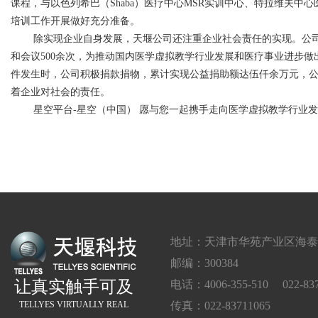
课程，与以色列希巴（
Shaba
）医疗中心
MSR
实训中心、特拉维夫中心
培训工作开展做好充分准备。
除实现企业自身发展，天堰公司还注重企业社会责任的实现。公司
和会议
500
余次，为推动国内医学虚拟教学行业发展和医疗事业进步做
件发生时，公司积极捐款捐物，累计实现公益捐助额达伍仟余万元，
着企业对社会的责任。
星空平台-星空（中国） 愿与您一起携手走向医学虚拟教学行业
地址：天津市华苑产业区海泰西
邮编：300384
让真实触手可及
电话：4006-355-510 022-837
TELLYES VIRTUALLY REAL
传真：022-83711065