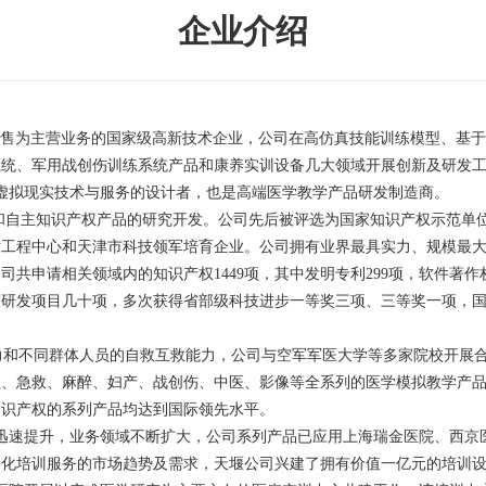
企业介绍
销售为主营业务的国家级高新技术企业，公司在高仿真技能训练模型、基
系统、军用战创伤训练系统产品和康养实训设备几大领域开展创新及研发
虚拟现实技术与服务的设计者，也是高端医学教学产品研发制造商。
和自主知识产权产品的研究开发。公司先后被评选为国家知识产权示范单
术工程中心和天津市科技领军培育企业。公司拥有业界最具实力、规模最
公司共申请相关领域内的知识产权
1449
项，其中发明专利
299
项，软件著作
技研发项目几十项，多次获得省部级科技进步一等奖三项、三等奖一项，
力和不同群体人员的自救互救能力，公司与空军军医大学等多家院校开展
理、急救、麻醉、妇产、战创伤、中医、影像等全系列的医学模拟教学产
知识产权的系列产品均达到国际领先水平。
额迅速提升，业务领域不断扩大，公司系列产品已应用上海瑞金医院、西
会化培训服务的市场趋势及需求，天堰公司兴建了拥有价值一亿元的培训