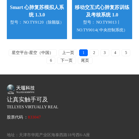
Smart 心肺复苏模拟人系
移动交互式心肺复苏训练
统 1.3.0
及考核系统 1.0
型号： NO.TY9120（除颤版）
型号： NO.TY9013丨
NO.TY9014( 中央控制系统）
星空平台-星空（中国）
上一页
1
2
3
4
5
6
下一页
尾页
让真实触手可及
TELLYES VIRTUALLY REAL
股票代码 ：
833047
地址：天津市华苑产业区海泰西路18号西6-A座