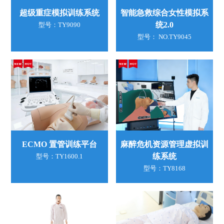
超级重症模拟训练系统
智能急救综合女性模拟系
统2.0
型号：TY9090
型号： NO.TY9045
ECMO 置管训练平台
麻醉危机资源管理虚拟训
练系统
型号：TY1600.1
型号：TY8168