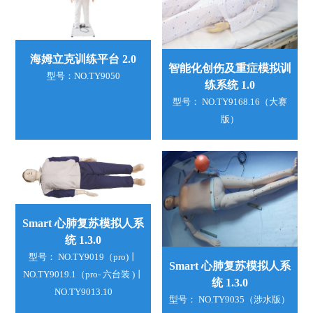
海姆立克训练平台 2.0
智能化创伤及重症模拟训
型号：NO.TY9050
练系统 1.0
型号： NO.TY9168.16（大赛
版）
Smart 心肺复苏模拟人系
统 1.3.0
型号： NO.TY9019（pro)丨
Smart 心肺复苏模拟人系
NO.TY9019.1（pro- 六台装 )丨
统 1.3.0
NO.TY9013.10
型号： NO.TY9035（涉水版）