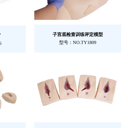
子宫底检查训练评定模型
宫
型号：NO.TY1809
6