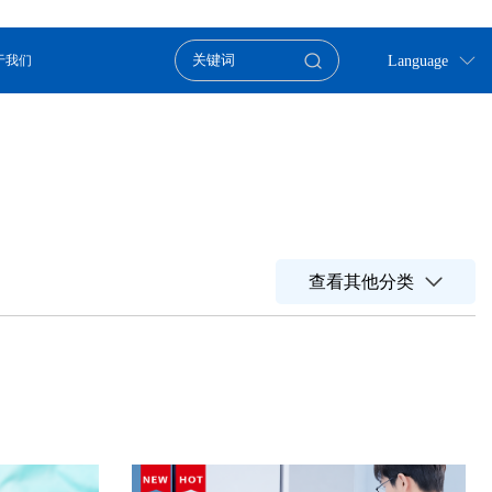
Language
于我们
查看其他分类