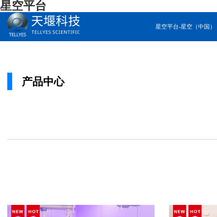
星空平台
星空平台-星空（中国）
产品中心