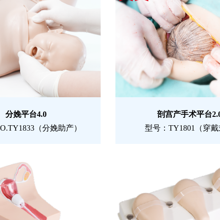
分娩平台4.0
剖宫产手术平台2.
O.TY1833（分娩助产）
型号：TY1801（穿