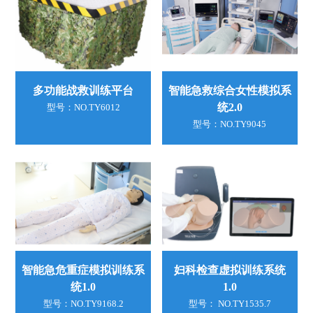
多功能战救训练平台
智能急救综合女性模拟系
统2.0
型号：NO.TY6012
型号：NO.TY9045
智能急危重症模拟训练系
妇科检查虚拟训练系统
统1.0
1.0
型号：NO.TY9168.2
型号： NO.TY1535.7