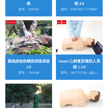
统
统 4.0
型号：TY9168
型号：TY9166.6丨TY9047
基础战创伤模拟训练系统
Smart 心肺复苏模拟人系
1.0
统 1.3.0
型号： TY9166
型号： NO.TY1516（成人 )