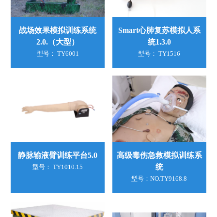
战场效果模拟训练系统
Smart心肺复苏模拟人系
2.0.（大型）
统1.3.0
型号： TY6001
型号： TY1516
静脉输液臂训练平台5.0
高级毒伤急救模拟训练系
统
型号： TY1010.15
型号：NO.TY9168.8