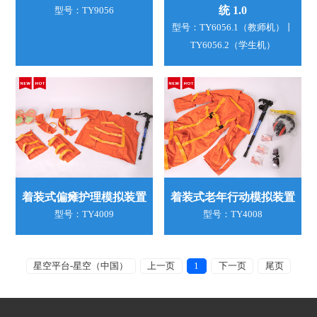
统 1.0
型号：TY9056
型号：TY6056.1（教师机）丨
TY6056.2（学生机）
着装式偏瘫护理模拟装置
着装式老年行动模拟装置
型号：TY4009
型号：TY4008
星空平台-星空（中国）
上一页
1
下一页
尾页